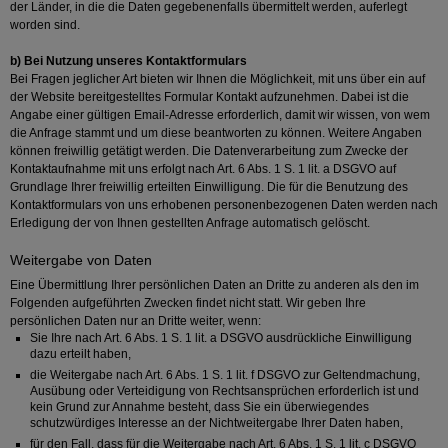
der Länder, in die die Daten gegebenenfalls übermittelt werden, auferlegt
worden sind.
b) Bei Nutzung unseres Kontaktformulars
Bei Fragen jeglicher Art bieten wir Ihnen die Möglichkeit, mit uns über ein auf
der Website bereitgestelltes Formular Kontakt aufzunehmen. Dabei ist die
Angabe einer gültigen Email-Adresse erforderlich, damit wir wissen, von wem
die Anfrage stammt und um diese beantworten zu können. Weitere Angaben
können freiwillig getätigt werden. Die Datenverarbeitung zum Zwecke der
Kontaktaufnahme mit uns erfolgt nach Art. 6 Abs. 1 S. 1 lit. a DSGVO auf
Grundlage Ihrer freiwillig erteilten Einwilligung. Die für die Benutzung des
Kontaktformulars von uns erhobenen personenbezogenen Daten werden nach
Erledigung der von Ihnen gestellten Anfrage automatisch gelöscht.
Weitergabe von Daten
Eine Übermittlung Ihrer persönlichen Daten an Dritte zu anderen als den im
Folgenden aufgeführten Zwecken findet nicht statt. Wir geben Ihre
persönlichen Daten nur an Dritte weiter, wenn:
Sie Ihre nach Art. 6 Abs. 1 S. 1 lit. a DSGVO ausdrückliche Einwilligung
dazu erteilt haben,
die Weitergabe nach Art. 6 Abs. 1 S. 1 lit. f DSGVO zur Geltendmachung,
Ausübung oder Verteidigung von Rechtsansprüchen erforderlich ist und
kein Grund zur Annahme besteht, dass Sie ein überwiegendes
schutzwürdiges Interesse an der Nichtweitergabe Ihrer Daten haben,
für den Fall, dass für die Weitergabe nach Art. 6 Abs. 1 S. 1 lit. c DSGVO