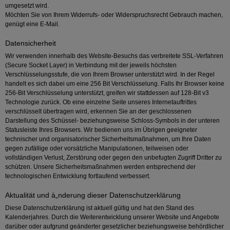
umgesetzt wird.
Möchten Sie von Ihrem Widerrufs- oder Widerspruchsrecht Gebrauch machen,
genügt eine E-Mail.
Datensicherheit
Wir verwenden innerhalb des Website-Besuchs das verbreitete SSL-Verfahren
(Secure Socket Layer) in Verbindung mit der jeweils höchsten
Verschlüsselungsstufe, die von Ihrem Browser unterstützt wird. In der Regel
handelt es sich dabei um eine 256 Bit Verschlüsselung. Falls Ihr Browser keine
256-Bit Verschlüsselung unterstützt, greifen wir stattdessen auf 128-Bit v3
Technologie zurück. Ob eine einzelne Seite unseres Internetauftrittes
verschlüsselt übertragen wird, erkennen Sie an der geschlossenen
Darstellung des Schüssel- beziehungsweise Schloss-Symbols in der unteren
Statusleiste Ihres Browsers. Wir bedienen uns im Übrigen geeigneter
technischer und organisatorischer Sicherheitsmaßnahmen, um Ihre Daten
gegen zufällige oder vorsätzliche Manipulationen, teilweisen oder
vollständigen Verlust, Zerstörung oder gegen den unbefugten Zugriff Dritter zu
schützen. Unsere Sicherheitsmaßnahmen werden entsprechend der
technologischen Entwicklung fortlaufend verbessert.
Aktualität und à„nderung dieser Datenschutzerklärung
Diese Datenschutzerklärung ist aktuell gültig und hat den Stand des
Kalenderjahres. Durch die Weiterentwicklung unserer Website und Angebote
darüber oder aufgrund geänderter gesetzlicher beziehungsweise behördlicher