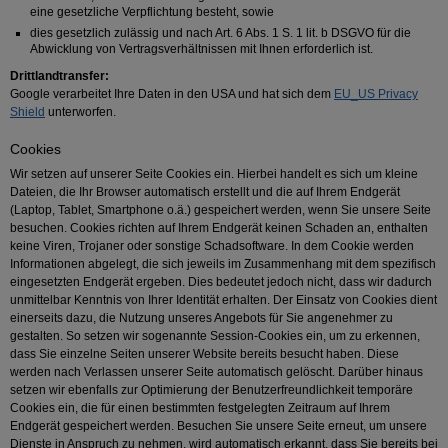
eine gesetzliche Verpflichtung besteht, sowie
dies gesetzlich zulässig und nach Art. 6 Abs. 1 S. 1 lit. b DSGVO für die
Abwicklung von Vertragsverhältnissen mit Ihnen erforderlich ist.
Drittlandtransfer:
Google verarbeitet Ihre Daten in den USA und hat sich dem
EU_US Privacy
Shield
unterworfen.
Cookies
Wir setzen auf unserer Seite Cookies ein. Hierbei handelt es sich um kleine
Dateien, die Ihr Browser automatisch erstellt und die auf Ihrem Endgerät
(Laptop, Tablet, Smartphone o.ä.) gespeichert werden, wenn Sie unsere Seite
besuchen. Cookies richten auf Ihrem Endgerät keinen Schaden an, enthalten
keine Viren, Trojaner oder sonstige Schadsoftware. In dem Cookie werden
Informationen abgelegt, die sich jeweils im Zusammenhang mit dem spezifisch
eingesetzten Endgerät ergeben. Dies bedeutet jedoch nicht, dass wir dadurch
unmittelbar Kenntnis von Ihrer Identität erhalten. Der Einsatz von Cookies dient
einerseits dazu, die Nutzung unseres Angebots für Sie angenehmer zu
gestalten. So setzen wir sogenannte Session-Cookies ein, um zu erkennen,
dass Sie einzelne Seiten unserer Website bereits besucht haben. Diese
werden nach Verlassen unserer Seite automatisch gelöscht. Darüber hinaus
setzen wir ebenfalls zur Optimierung der Benutzerfreundlichkeit temporäre
Cookies ein, die für einen bestimmten festgelegten Zeitraum auf Ihrem
Endgerät gespeichert werden. Besuchen Sie unsere Seite erneut, um unsere
Dienste in Anspruch zu nehmen, wird automatisch erkannt, dass Sie bereits bei