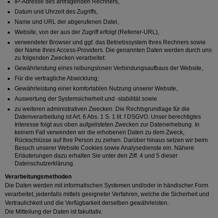
IP-Adresse des anfragenden Rechners,
Datum und Uhrzeit des Zugriffs,
Name und URL der abgerufenen Datei,
Website, von der aus der Zugriff erfolgt (Referrer-URL),
verwendeter Browser und ggf. das Betriebssystem Ihres Rechners sowie
der Name Ihres Access-Providers. Die genannten Daten werden durch uns
zu folgenden Zwecken verarbeitet:
Gewährleistung eines reibungslosen Verbindungsaufbaus der Website,
Für die vertragliche Abwicklung;
Gewährleistung einer komfortablen Nutzung unserer Website,
Auswertung der Systemsicherheit und -stabilität sowie
zu weiteren administrativen Zwecken. Die Rechtsgrundlage für die
Datenverarbeitung ist Art. 6 Abs. 1 S. 1 lit. f DSGVO. Unser berechtigtes
Interesse folgt aus oben aufgelisteten Zwecken zur Datenerhebung. In
keinem Fall verwenden wir die erhobenen Daten zu dem Zweck,
Rückschlüsse auf Ihre Person zu ziehen. Darüber hinaus setzen wir beim
Besuch unserer Website Cookies sowie Analysedienste ein. Nähere
Erläuterungen dazu erhalten Sie unter den Ziff. 4 und 5 dieser
Datenschutzerklärung.
Verarbeitungsmethoden
Die Daten werden mit informatischen Systemen und/oder in händischer Form
verarbeitet, jedenfalls mittels geeigneter Verfahren, welche die Sicherheit und
Vertraulichkeit und die Verfügbarkeit derselben gewährleisten.
Die Mitteilung der Daten ist fakultativ.